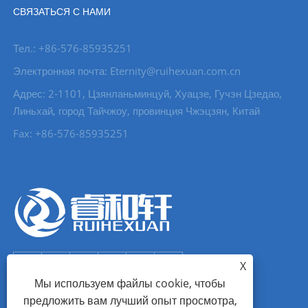
СВЯЗАТЬСЯ С НАМИ
Тел.: +86-576-85935251
Электронная почта: Eternity@ruihexuan.com.cn
Адрес: 2-1101, Цзянланьминцуй, Хуацзе, Гучэн Цзедао,
Линьхай, город Тайчжоу, провинция Чжэцзян, Китай
Fax: +86-576-85935251
X
Мы используем файлы cookie, чтобы
предложить вам лучший опыт просмотра,