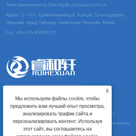
Электронная почта: Eternity@ruihexuan.com.cn
Адрес: 2-1101, Цзянланьминцуй, Хуацзе, Гучэн Цзедао,
Линьхай, город Тайчжоу, провинция Чжэцзян, Китай
Fax: +86-576-85935251
X
Мы используем файлы cookie, чтобы
предложить вам лучший опыт просмотра,
анализировать трафик сайта и
Copyright © 2022 Zhejiang Ruihexuan Import and Export Co., Ltd. -
персонализировать контент. Используя
Производители металлических пуговиц, бегунков для застежек-молний,
этот сайт, вы соглашаетесь на
​​Поставщики металлических петель - Все права защищены.